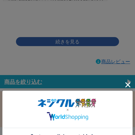
画像をクリックして拡大イメージを表示
商品レビュー
商品を絞り込む
この条件で選択中
すべての条件クリア
材質：鉄
表面処理：ﾉﾝｸﾛﾎﾜｲﾄ(銀)
径：2.6
長さ：12.0
バラ売り：
在庫：
在庫更新日時：2026/08/08 03:00