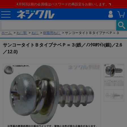
4月9日以前の会員様はパスワードの再設定をお願いします。
現在の位置
ホーム
>
ねじ類
>
ねじ
>
樹脂用ねじ
>
サンコータイトＢタイプナベＰ＝３
サンコータイトＢタイプナベＰ＝３(鉄／ﾉﾝｸﾛﾎﾜｲﾄ(銀)／2.6
／12.0)