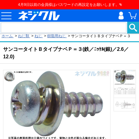
4月9日以前の会員様はパスワードの再設定をお願いします。
現在の位置
ホーム
>
ねじ類
>
ねじ
>
樹脂用ねじ
>
サンコータイトＢタイプナベＰ＝３
サンコータイトＢタイプナベＰ＝３(鉄／ﾆｯｹﾙ(銀)／2.6／
12.0)