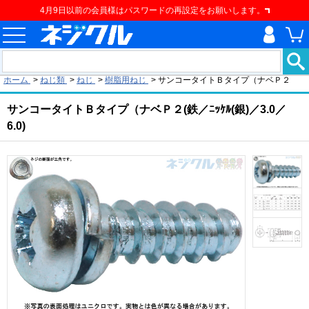
4月9日以前の会員様はパスワードの再設定をお願いします。
現在の位置
ホーム
>
ねじ類
>
ねじ
>
樹脂用ねじ
>
サンコータイトＢタイプ（ナベＰ２
サンコータイトＢタイプ（ナベＰ２(鉄／ﾆｯｹﾙ(銀)／3.0／
6.0)