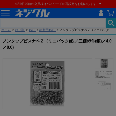
4月9日以前の会員様はパスワードの再設定をお願いします。
現在の位置
ホーム
>
ねじ類
>
ねじ
>
樹脂用ねじ
>
ノンタップビスナベＺ（ミニパック
ノンタップビスナベＺ（ミニパック(鉄／三価ﾎﾜｲﾄ(銀)／4.0
／8.0)