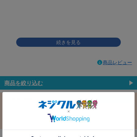
画像をクリックして拡大イメージを表示
商品レビュー
商品を絞り込む
この条件で選択中
すべての条件クリア
材質：鉄
表面処理：三価ﾎﾜｲﾄ(銀)
径：4.0
長さ：8.0
バラ売り：
在庫：
在庫更新日時：2026/08/09 03:00