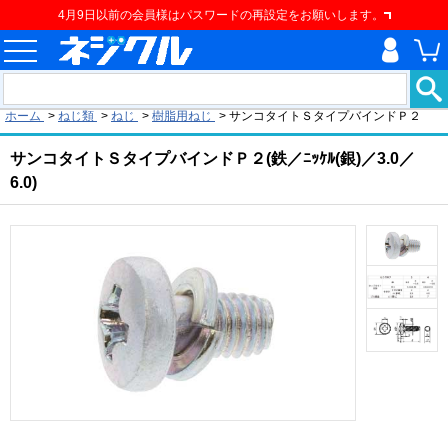
4月9日以前の会員様はパスワードの再設定をお願いします。
現在の位置
ホーム
>
ねじ類
>
ねじ
>
樹脂用ねじ
>
サンコタイトＳタイプバインドＰ２
サンコタイトＳタイプバインドＰ２(鉄／ﾆｯｹﾙ(銀)／3.0／
6.0)