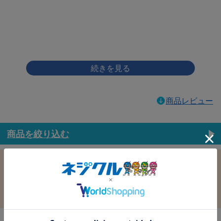
画像をクリックして拡大イメージを表示
商品レビュー
商品を絞り込む
この条件で選択中
すべての条件クリア
材質：鉄
表面処理：ﾉﾝｸﾛﾌﾞﾗｯｸ
径：4.0
長さ：8.0
バラ売り：
在庫：
在庫更新日時：2026/08/06 03:00