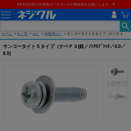
4月9日以前の会員様はパスワードの再設定をお願いします。
現在の位置
ホーム
>
ねじ類
>
ねじ
>
樹脂用ねじ
>
サンコータイトＳタイプ（ナベＰ３
サンコータイトＳタイプ（ナベＰ３(鉄／ﾉﾝｸﾛﾌﾞﾗｯｸ／4.0／
8.0)