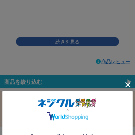
画像をクリックして拡大イメージを表示
商品レビュー
商品を絞り込む
この条件で選択中
すべての条件クリア
材質：鉄
表面処理：ｸﾛﾒｰﾄ(黄土)
径：4.0
長さ：8.0
バラ売り：
在庫：
在庫更新日時：2026/08/07 03:00