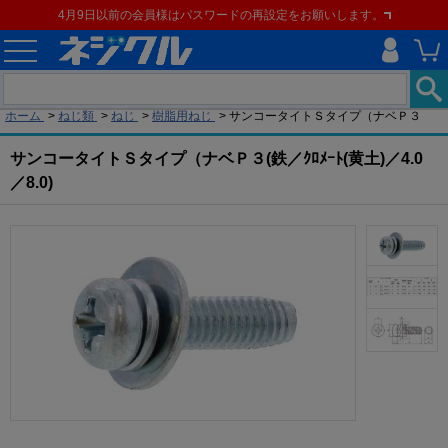
4月9日以前の会員様はパスワードの再設定をお願いします。
現在の位置
ホーム
>
ねじ類
>
ねじ
>
樹脂用ねじ
>
サンコータイトＳタイプ（ナベＰ３
サンコータイトＳタイプ（ナベＰ３(鉄／ｸﾛﾒｰﾄ(黄土)／4.0
／8.0)