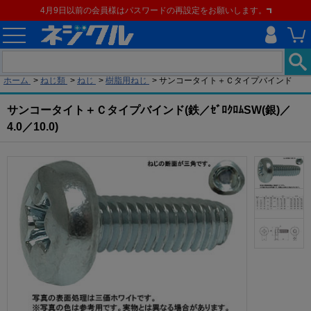
4月9日以前の会員様はパスワードの再設定をお願いします。
現在の位置
ホーム
>
ねじ類
>
ねじ
>
樹脂用ねじ
>
サンコータイト＋Ｃタイプバインド
サンコータイト＋Ｃタイプバインド(鉄／ｾﾞﾛｸﾛﾑSW(銀)／
4.0／10.0)