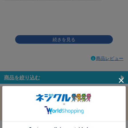
画像をクリックして拡大イメージを表示
商品レビュー
商品を絞り込む
この条件で選択中
すべての条件クリア
材質：鉄
表面処理：ｾﾞﾛｸﾛﾑSW(銀)
径：4.0
長さ：10.0
バラ売り：
在庫：
在庫更新日時：2026/08/07 03:00