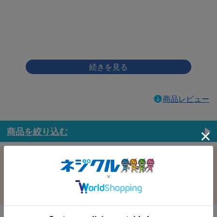
画像をクリックして拡大イメージを表示
商品レビュー
商品を絞り込む
この条件で選択中
すべての条件クリア
材質：鉄
表面処理：ｸﾛﾒｰﾄ(黄土)
径：4.0
長さ：8.0
バラ売り：
在庫：
在庫更新日時：2026/08/08 03:00