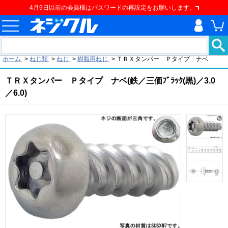
4月9日以前の会員様はパスワードの再設定をお願いします。
現在の位置
ホーム
>
ねじ類
>
ねじ
>
樹脂用ねじ
>
ＴＲＸタンパー Ｐタイプ ナベ
ＴＲＸタンパー Ｐタイプ ナベ(鉄／三価ﾌﾞﾗｯｸ(黒)／3.0
／6.0)