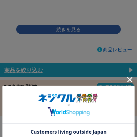
画像をクリックして拡大イメージを表示
商品レビュー
商品を絞り込む
この条件で選択中
すべての条件クリア
材質：鉄
表面処理：ｾﾞﾛｸﾛﾑSW(銀)
径：3.0
長さ：8.0
バラ売り：
在庫：
在庫更新日時：2026/08/09 03:00
ＴＲＸ Ｐタイプ ナベ