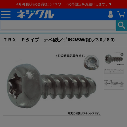
4月9日以前の会員様はパスワードの再設定をお願いします。
ホーム
>
ねじ類
>
ねじ
>
樹脂用ねじ
>
ＴＲＸ Ｐタイプ ナベ
現在の位置
ＴＲＸ Ｐタイプ ナベ(鉄／ｾﾞﾛｸﾛﾑSW(銀)／3.0／8.0)