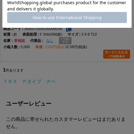
1
件あります
ＴＲＸ Ｐタイプ ナベ
30002T0000300080S6
鉄
ｾﾞﾛｸﾛﾑSW(銀)
3 X 8 T10
在庫
要確認
なし
5,000
2.83円(税込)
2.58円(税抜)
1
件あります
ＴＲＸ Ｐタイプ ナベ
ユーザーレビュー
この商品に寄せられたカスタマーレビューはまだありま
せん。