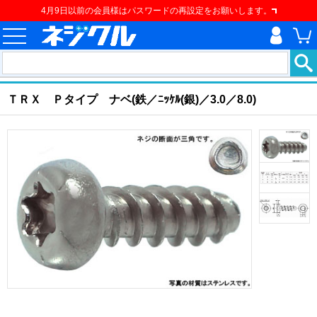
4月9日以前の会員様はパスワードの再設定をお願いします。
ホーム
>
ねじ類
>
ねじ
>
樹脂用ねじ
>
ＴＲＸ Ｐタイプ ナベ
現在の位置
ＴＲＸ Ｐタイプ ナベ(鉄／ﾆｯｹﾙ(銀)／3.0／8.0)