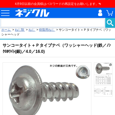
4月9日以前の会員様はパスワードの再設定をお願いします。
現在の位置
ホーム
>
ねじ類
>
ねじ
>
樹脂用ねじ
>
サンコータイト＋Ｐタイプナベ（ワッ
シャーヘッド
サンコータイト＋Ｐタイプナベ（ワッシャーヘッド(鉄／ﾉﾝ
ｸﾛﾎﾜｲﾄ(銀)／4.0／16.0)