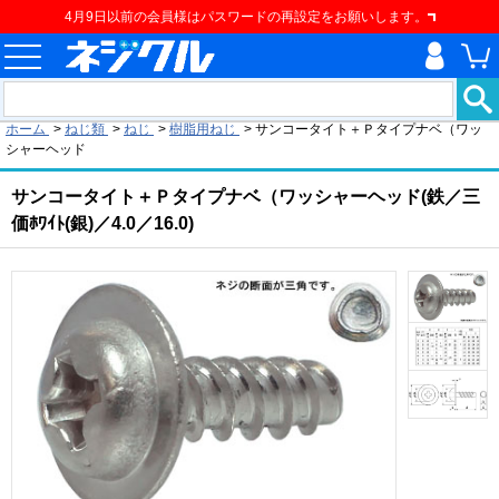
4月9日以前の会員様はパスワードの再設定をお願いします。
現在の位置
ホーム
>
ねじ類
>
ねじ
>
樹脂用ねじ
>
サンコータイト＋Ｐタイプナベ（ワッ
シャーヘッド
サンコータイト＋Ｐタイプナベ（ワッシャーヘッド(鉄／三
価ﾎﾜｲﾄ(銀)／4.0／16.0)