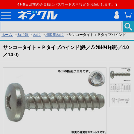
4月9日以前の会員様はパスワードの再設定をお願いします。
現在の位置
ホーム
>
ねじ類
>
ねじ
>
樹脂用ねじ
>
サンコータイト＋Ｐタイプバインド
サンコータイト＋Ｐタイプバインド(鉄／ﾉﾝｸﾛﾎﾜｲﾄ(銀)／4.0
／14.0)