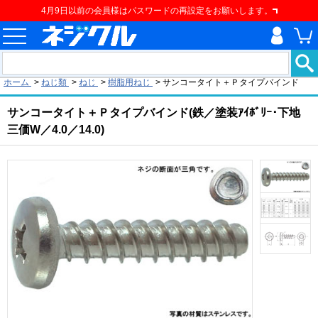
4月9日以前の会員様はパスワードの再設定をお願いします。
現在の位置
ホーム
>
ねじ類
>
ねじ
>
樹脂用ねじ
>
サンコータイト＋Ｐタイプバインド
サンコータイト＋Ｐタイプバインド(鉄／塗装ｱｲﾎﾞﾘｰ･下地
三価W／4.0／14.0)