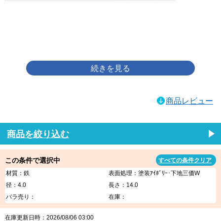
画像をクリックして拡大イメージを表示
商品レビュー
商品を絞り込む
この条件で選択中
すべての条件クリア
材質：鉄
表面処理：塗装ｱｲﾎﾞﾘｰ･下地三価W
径：4.0
長さ：14.0
バラ売り：
在庫：
在庫更新日時：2026/08/06 03:00