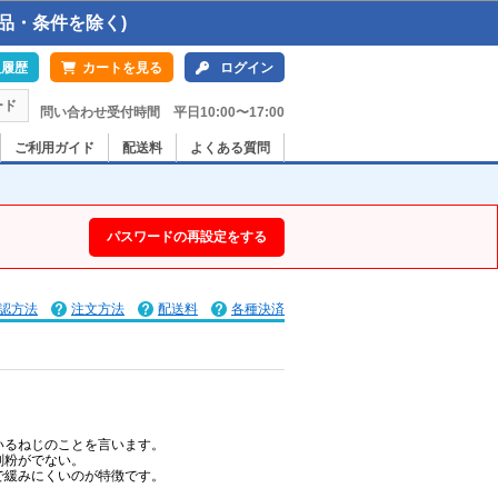
品・条件を除く)
入履歴
カートを見る
ログイン
ード
問い合わせ受付時間 平日10:00〜17:00
ご利用ガイド
配送料
よくある質問
パスワードの再設定をする
認方法
注文方法
配送料
各種決済
いるねじのことを言います。
削粉がでない。
で緩みにくいのが特徴です。