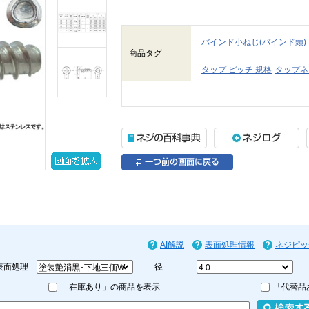
バインド小ねじ(バインド頭)
商品タグ
タップ ピッチ 規格
タップネ
AI解説
表面処理情報
ネジピッ
表面処理
径
「在庫あり」の商品を表示
「代替品