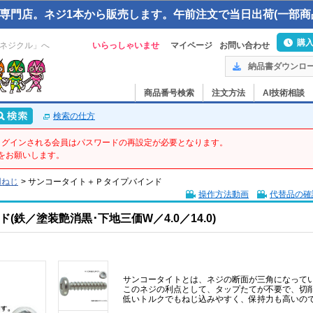
専門店。ネジ1本から販売します。午前注文で当日出荷(一部商
購
ネジクル」へ
いらっしゃいませ
マイページ
お問い合わせ
納品書ダウンロ
商品番号検索
注文方法
AI技術相談
検索の仕方
てログインされる会員はパスワードの再設定が必要となります。
をお願いします。
用ねじ
>
サンコータイト＋Ｐタイプバインド
操作方法動画
代替品の確
鉄／塗装艶消黒･下地三価W／4.0／14.0)
サンコータイトとは、ネジの断面が三角になって
このネジの利点として、タップたてが不要で、切
低いトルクでもねじ込みやすく、保持力も高いの