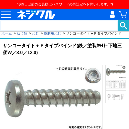
4月9日以前の会員様はパスワードの再設定をお願いします。
現在の位置
ホーム
>
ねじ類
>
ねじ
>
樹脂用ねじ
>
サンコータイト＋Ｐタイプバインド
サンコータイト＋Ｐタイプバインド(鉄／塗装ﾎﾜｲﾄ･下地三
価W／3.0／12.0)