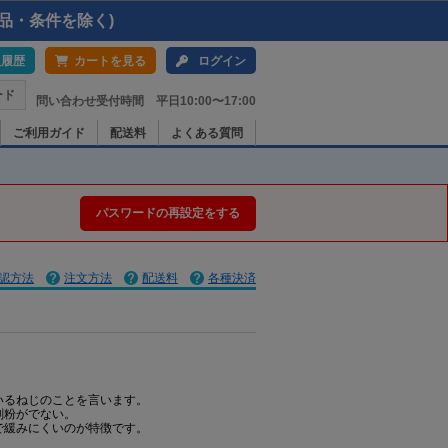
品・条件を除く)
入履歴
カートを見る
ログイン
ード
問い合わせ受付時間 平日10:00〜17:00
ご利用ガイド
配送料
よくある質問
パスワードの再設定をする
認方法
注文方法
配送料
各種決済
いるねじのことを言います。
削粉がでない。
で緩みにくいのが特徴です。