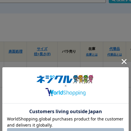
サイズ
在庫
代替品
表面処理
バラ売り
径+長さ(ℓ)
在庫とは
代替品とは
ﾆｯｹﾙ(銀)
3 X 8
あり
なし