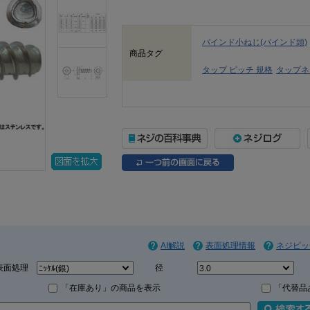
バインド小ねじ(バインド頭)
商品タグ
タップ ピッチ 規格
タップネ
AI解説
表面処理情報
ネジピッ
表面処理
径
「在庫あり」の商品を表示
「代替品