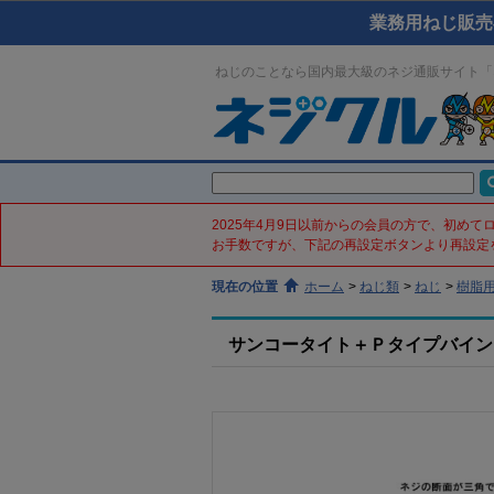
業務用ねじ販売
ねじのことなら国内最大級のネジ通販サイト「
2025年4月9日以前からの会員の方で、初め
お手数ですが、下記の再設定ボタンより再設定
現在の位置
ホーム
>
ねじ類
>
ねじ
>
樹脂
サンコータイト＋Ｐタイプバインド(鉄／