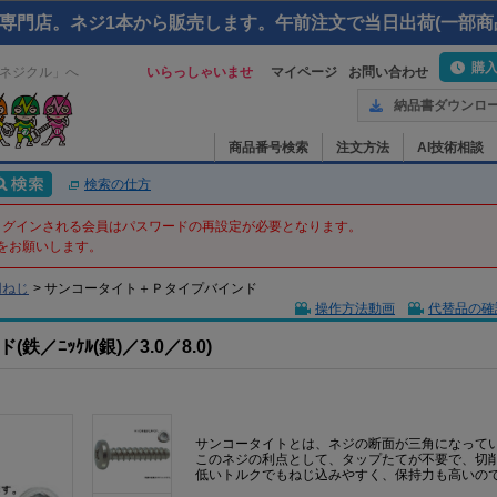
専門店。ネジ1本から販売します。午前注文で当日出荷(一部商
購
ネジクル」へ
いらっしゃいませ
マイページ
お問い合わせ
納品書ダウンロ
商品番号検索
注文方法
AI技術相談
検索の仕方
てログインされる会員はパスワードの再設定が必要となります。
をお願いします。
用ねじ
>
サンコータイト＋Ｐタイプバインド
操作方法動画
代替品の確
ﾆｯｹﾙ(銀)／3.0／8.0)
サンコータイトとは、ネジの断面が三角になって
このネジの利点として、タップたてが不要で、切
低いトルクでもねじ込みやすく、保持力も高いの