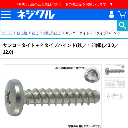
4月9日以前の会員様はパスワードの再設定をお願いします。
現在の位置
ホーム
>
ねじ類
>
ねじ
>
樹脂用ねじ
>
サンコータイト＋Ｐタイプバインド
サンコータイト＋Ｐタイプバインド(鉄／ﾕﾆｸﾛ(銀)／3.0／
12.0)