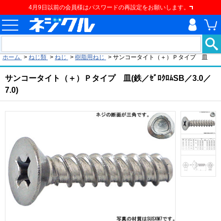
4月9日以前の会員様はパスワードの再設定をお願いします。
現在の位置
ホーム
>
ねじ類
>
ねじ
>
樹脂用ねじ
>
サンコータイト（＋）Ｐタイプ 皿
サンコータイト（＋）Ｐタイプ 皿(鉄／ｾﾞﾛｸﾛﾑSB／3.0／
7.0)