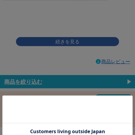
画像をクリックして拡大イメージを表示
商品レビュー
商品を絞り込む
この条件で選択中
すべての条件クリア
材質：鉄
表面処理：ﾉﾝｸﾛﾌﾞﾗｯｸ
径：2.6
長さ：8.0
バラ売り：
在庫：
在庫更新日時：2026/08/09 03:00