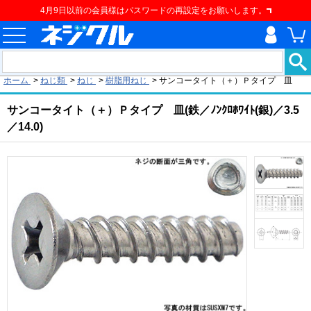
4月9日以前の会員様はパスワードの再設定をお願いします。
現在の位置
ホーム
>
ねじ類
>
ねじ
>
樹脂用ねじ
>
サンコータイト（＋）Ｐタイプ 皿
サンコータイト（＋）Ｐタイプ 皿(鉄／ﾉﾝｸﾛﾎﾜｲﾄ(銀)／3.5
／14.0)