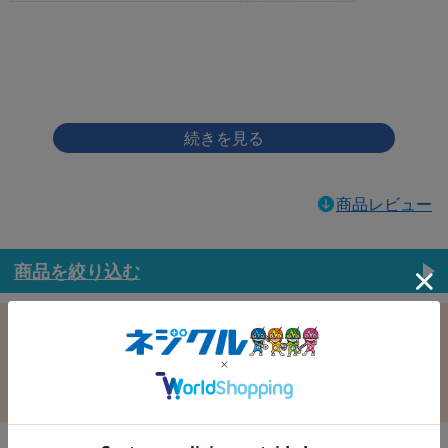
画像をクリックして拡大イメージを表示
商品レビュー
商品を絞り込む
この条件で選択中
すべての条件クリア
材質：鉄
表面処理：ﾉﾝｸﾛﾎﾜｲﾄ(銀)
径：3.0
長さ：7.0
バラ売り：
在庫：
在庫更新日時：2026/08/07 03:00