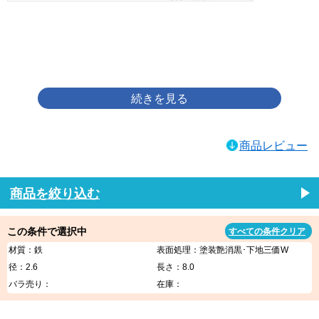
画像をクリックして拡大イメージを表示
商品レビュー
商品を絞り込む
この条件で選択中
すべての条件クリア
材質：鉄
表面処理：塗装艶消黒･下地三価W
径：2.6
長さ：8.0
バラ売り：
在庫：