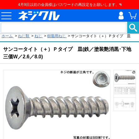
4月9日以前の会員様はパスワードの再設定をお願いします。
現在の位置
ホーム
>
ねじ類
>
ねじ
>
樹脂用ねじ
>
サンコータイト（＋）Ｐタイプ 皿
サンコータイト（＋）Ｐタイプ 皿(鉄／塗装艶消黒･下地
三価W／2.6／8.0)