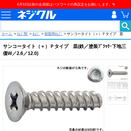
4月9日以前の会員様はパスワードの再設定をお願いします。
現在の位置
ホーム
>
ねじ類
>
ねじ
>
樹脂用ねじ
>
サンコータイト（＋）Ｐタイプ 皿
サンコータイト（＋）Ｐタイプ 皿(鉄／塗装ﾌﾞﾗｯｸ･下地三
価W／2.6／12.0)