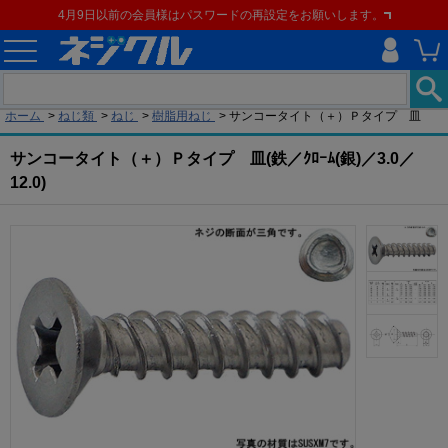
4月9日以前の会員様はパスワードの再設定をお願いします。
現在の位置
ホーム
>
ねじ類
>
ねじ
>
樹脂用ねじ
>
サンコータイト（＋）Ｐタイプ 皿
サンコータイト（＋）Ｐタイプ 皿(鉄／ｸﾛｰﾑ(銀)／3.0／
12.0)