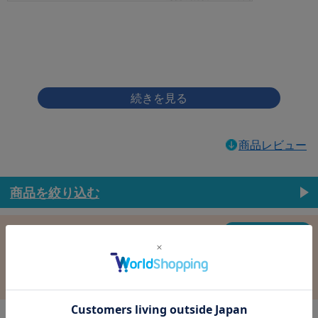
画像をクリックして拡大イメージを表示
商品レビュー
商品を絞り込む
この条件で選択中
すべての条件クリア
材質：鉄
表面処理：三価ﾌﾞﾗｯｸ(黒)
径：2.6
長さ：8.0
バラ売り：
在庫：
在庫更新日時：2026/08/07 03:00