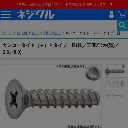
4月9日以前の会員様はパスワードの再設定をお願いします。
現在の位置
ホーム
>
ねじ類
>
ねじ
>
樹脂用ねじ
>
サンコータイト（＋）Ｐタイプ 皿
サンコータイト（＋）Ｐタイプ 皿(鉄／三価ﾌﾞﾗｯｸ(黒)／
2.6／8.0)