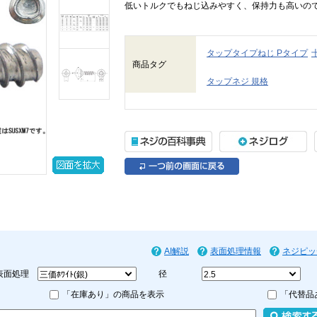
低いトルクでもねじ込みやすく、保持力も高いの
タップタイプねじ Pタイプ
商品タグ
タップネジ 規格
AI解説
表面処理情報
ネジピッ
表面処理
径
「在庫あり」の商品を表示
「代替品