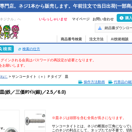
専門店。ネジ1本から販売します。午前注文で当日出荷(一部商
購
ネジクル」へ
いらっしゃいませ
マイページ
お問い合わせ
納品書ダウンロ
商品番号検索
注文方法
AI技術相談
検索の仕方
てログインされる会員はパスワードの再設定が必要となります。
をお願いします。
用ねじ
>
サンコータイト（＋）Ｐタイプ 皿
操作方法動画
代替品の確
三価ﾎﾜｲﾄ(銀)／2.5／6.0)
※皿ネジは頭部を含む全長が長さになります。
サンコータイトとは、ネジの断面が三角になって
このネジの利点として、タップたてが不要で、切