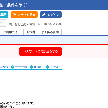
品・条件を除く)
入履歴
カートを見る
ログイン
ード
問い合わせ受付時間 平日10:00〜17:00
ご利用ガイド
配送料
よくある質問
パスワードの再設定をする
認方法
注文方法
配送料
各種決済
いるねじのことを言います。
削粉がでない。