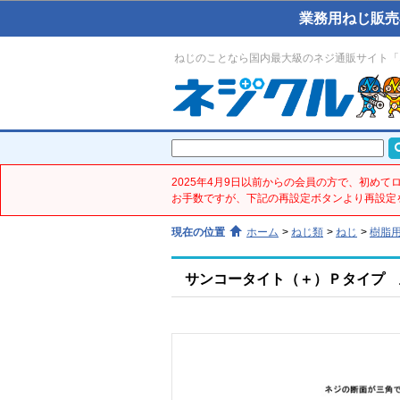
業務用ねじ販売
ねじのことなら国内最大級のネジ通販サイト「
2025年4月9日以前からの会員の方で、初め
お手数ですが、下記の再設定ボタンより再設定
現在の位置
ホーム
>
ねじ類
>
ねじ
>
樹脂
サンコータイト（＋）Ｐタイプ 皿(鉄／