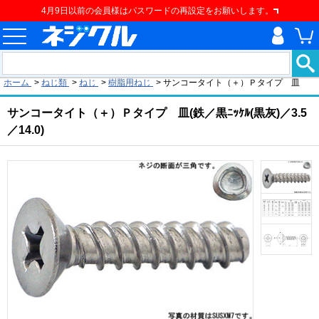
4月9日以前の会員様はパスワードの再設定をお願いします。
現在の位置
ホーム
>
ねじ類
>
ねじ
>
樹脂用ねじ
>
サンコータイト（＋）Ｐタイプ 皿
サンコータイト（＋）Ｐタイプ 皿(鉄／黒ﾆｯｹﾙ(黒灰)／3.5
／14.0)