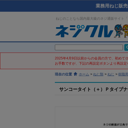
業務用ねじ販売
ねじのことなら国内最大級のネジ通販サイト「
2025年4月9日以前からの会員の方で、初め
お手数ですが、下記の再設定ボタンより再設定
現在の位置
ホーム
>
ねじ類
>
ねじ
>
樹脂
サンコータイト（＋）Ｐタイプナベ(ス