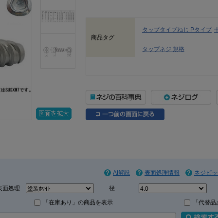
タップタイプねじ Pタイプ
商品タグ
タップネジ 規格
AI解説
表面処理情報
ネジピッ
表面処理
径
「在庫あり」の商品を表示
「代替品