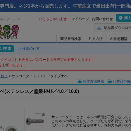
専門店。ネジ1本から販売します。午前注文で当日出荷(一部商
購
ネジクル」へ
いらっしゃいませ
マイページ
お問い合わせ
納品書ダウンロ
商品番号検索
注文方法
AI技術相談
検索の仕方
てログインされる会員はパスワードの再設定が必要となります。
をお願いします。
用ねじ
>
サンコータイト（＋）Ｐタイプナベ
操作方法動画
代替品の確
テンレス／塗装ﾎﾜｲﾄ／4.0／10.0)
サンコータイトとは、ネジの断面が三角になって
このネジの利点として、タップたてが不要で、切
低いトルクでもねじ込みやすく、保持力も高いの