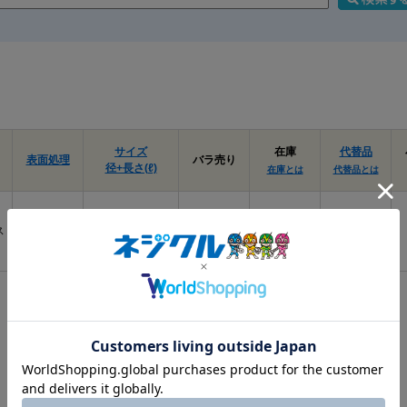
サイズ
在庫
代替品
表面処理
バラ売り
径+長さ(ℓ)
在庫とは
代替品とは
ス
塗装ﾎﾜｲﾄ
4 X 10
要確認
なし