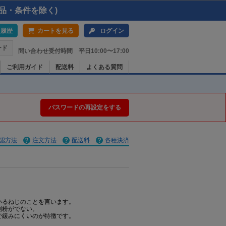
品・条件を除く)
入履歴
カートを見る
ログイン
ード
問い合わせ受付時間 平日10:00〜17:00
ご利用ガイド
配送料
よくある質問
パスワードの再設定をする
認方法
注文方法
配送料
各種決済
いるねじのことを言います。
削粉がでない。
で緩みにくいのが特徴です。