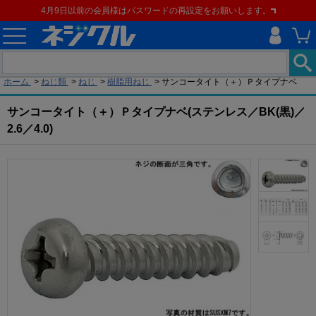
4月9日以前の会員様はパスワードの再設定をお願いします。
現在の位置
ホーム
>
ねじ類
>
ねじ
>
樹脂用ねじ
>
サンコータイト（＋）Ｐタイプナベ
サンコータイト（＋）Ｐタイプナベ(ステンレス／BK(黒)／
2.6／4.0)