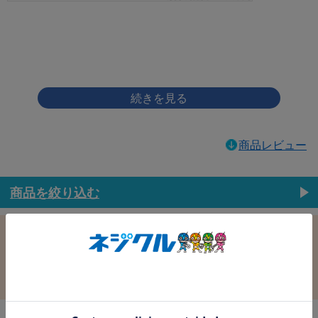
画像をクリックして拡大イメージを表示
商品レビュー
商品を絞り込む
この条件で選択中
すべての条件クリア
材質：ステンレス
表面処理：BK(黒)
径：2.6
長さ：4.0
バラ売り：
在庫：
在庫更新日時：2026/08/09 03:00