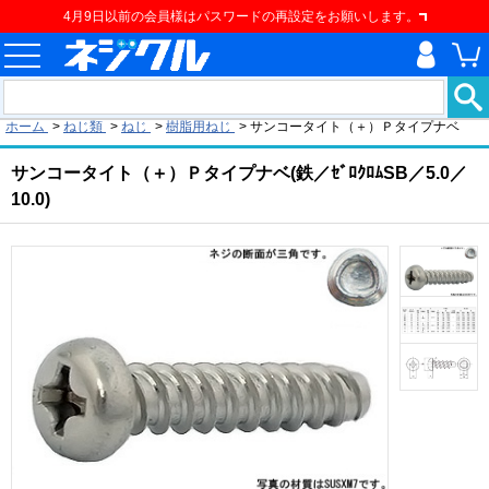
4月9日以前の会員様はパスワードの再設定をお願いします。
現在の位置
ホーム
>
ねじ類
>
ねじ
>
樹脂用ねじ
>
サンコータイト（＋）Ｐタイプナベ
サンコータイト（＋）Ｐタイプナベ(鉄／ｾﾞﾛｸﾛﾑSB／5.0／
10.0)