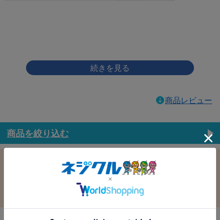
画像をクリックして拡大イメージを表示
商品レビュー
商品を絞り込む
この条件で選択中
すべての条件クリア
材質：鉄
表面処理：ｾﾞﾛｸﾛﾑSW(銀)
径：5.0
長さ：8.0
バラ売り：
在庫：
在庫更新日時：2026/08/09 03:00