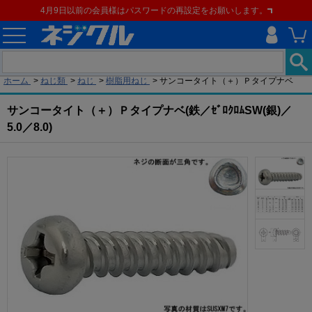
4月9日以前の会員様はパスワードの再設定をお願いします。
現在の位置
ホーム
>
ねじ類
>
ねじ
>
樹脂用ねじ
>
サンコータイト（＋）Ｐタイプナベ
サンコータイト（＋）Ｐタイプナベ(鉄／ｾﾞﾛｸﾛﾑSW(銀)／
5.0／8.0)