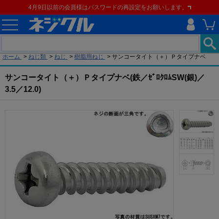
4月9日以前の会員様はパスワードの再設定をお願いします。
現在の位置
ホーム
>
ねじ類
>
ねじ
>
樹脂用ねじ
>
サンコータイト（＋）Ｐタイプナベ
サンコータイト（＋）Ｐタイプナベ(鉄／ｾﾞﾛｸﾛﾑSW(銀)／
3.5／12.0)