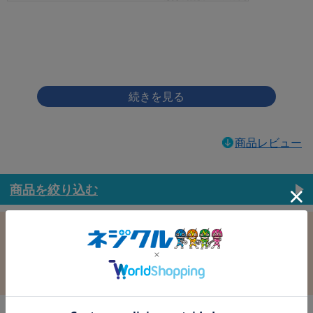
画像をクリックして拡大イメージを表示
商品レビュー
商品を絞り込む
この条件で選択中
すべての条件クリア
材質：鉄
表面処理：ｾﾞﾛｸﾛﾑSW(銀)
径：3.5
長さ：12.0
バラ売り：
在庫：
在庫更新日時：2026/08/06 03:00