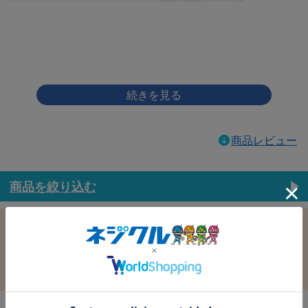
画像をクリックして拡大イメージを表示
商品レビュー
商品を絞り込む
この条件で選択中
すべての条件クリア
材質：鉄
表面処理：ﾉﾝｸﾛﾌﾞﾗｯｸ
径：3.5
長さ：12.0
バラ売り：
在庫：
在庫更新日時：2026/08/06 03:00