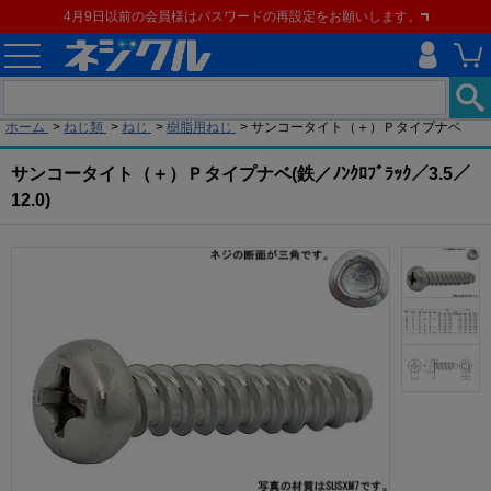
4月9日以前の会員様はパスワードの再設定をお願いします。
現在の位置
ホーム
>
ねじ類
>
ねじ
>
樹脂用ねじ
>
サンコータイト（＋）Ｐタイプナベ
サンコータイト（＋）Ｐタイプナベ(鉄／ﾉﾝｸﾛﾌﾞﾗｯｸ／3.5／
12.0)