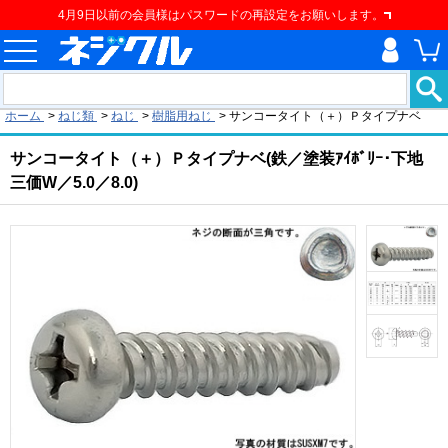
4月9日以前の会員様はパスワードの再設定をお願いします。
現在の位置
ホーム
>
ねじ類
>
ねじ
>
樹脂用ねじ
>
サンコータイト（＋）Ｐタイプナベ
サンコータイト（＋）Ｐタイプナベ(鉄／塗装ｱｲﾎﾞﾘｰ･下地
三価W／5.0／8.0)