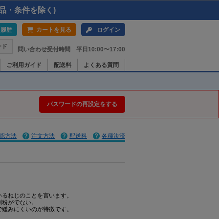
品・条件を除く)
入履歴
カートを見る
ログイン
ード
問い合わせ受付時間 平日10:00〜17:00
ご利用ガイド
配送料
よくある質問
パスワードの再設定をする
認方法
注文方法
配送料
各種決済
いるねじのことを言います。
削粉がでない。
で緩みにくいのが特徴です。