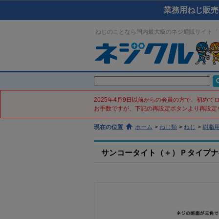
業務用ねじ販売
ねじのことなら国内最大級のネジ通販サイト「
2025年4月9日以前からの会員の方で、初め
お手数ですが、下記の再設定ボタンより再設定
現在の位置
ホーム
>
ねじ類
>
ねじ
>
樹脂
サンコータイト（＋）Ｐタイプナベ(鉄