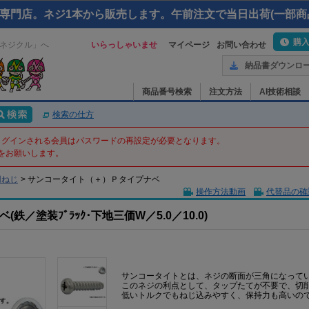
専門店。ネジ1本から販売します。午前注文で当日出荷(一部商
購
ネジクル」へ
いらっしゃいませ
マイページ
お問い合わせ
納品書ダウンロ
商品番号検索
注文方法
AI技術相談
検索の仕方
てログインされる会員はパスワードの再設定が必要となります。
をお願いします。
用ねじ
>
サンコータイト（＋）Ｐタイプナベ
操作方法動画
代替品の確
／塗装ﾌﾞﾗｯｸ･下地三価W／5.0／10.0)
サンコータイトとは、ネジの断面が三角になって
このネジの利点として、タップたてが不要で、切
低いトルクでもねじ込みやすく、保持力も高いの