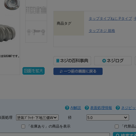
タップタイプねじ Pタイプ
商品タグ
タップネジ 規格
AI解説
表面処理情報
ネジピッ
表面処理
径
「在庫あり」の商品を表示
「代替品