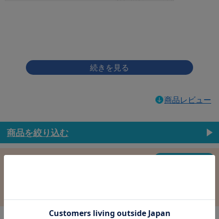
画像をクリックして拡大イメージを表示
商品レビュー
商品を絞り込む
この条件で選択中
すべての条件クリア
材質：鉄
表面処理：塗装ﾌﾞﾗｯｸ･下地ﾕﾆｸﾛ
径：4.0
長さ：12.0
バラ売り：
在庫：
在庫更新日時：2026/08/09 03:00