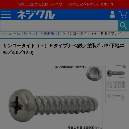
4月9日以前の会員様はパスワードの再設定をお願いします。
現在の位置
ホーム
>
ねじ類
>
ねじ
>
樹脂用ねじ
>
サンコータイト（＋）Ｐタイプナベ
サンコータイト（＋）Ｐタイプナベ(鉄／塗装ﾌﾞﾗｯｸ･下地ﾕﾆ
ｸﾛ／4.0／12.0)