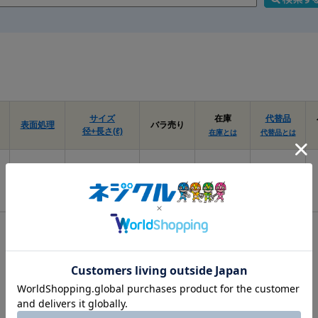
サイズ
在庫
代替品
表面処理
バラ売り
径+長さ(ℓ)
在庫とは
代替品とは
塗装ﾎﾜｲﾄ･下
5 X 10
要確認
なし
地三価ﾎﾜｲ