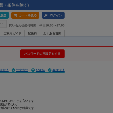
品・条件を除く)
入履歴
カートを見る
ログイン
ード
問い合わせ受付時間 平日10:00〜17:00
ご利用ガイド
配送料
よくある質問
パスワードの再設定をする
認方法
注文方法
配送料
各種決済
いるねじのことを言います。
削粉がでない。
で緩みにくいのが特徴です。