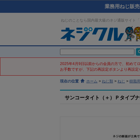
業務用ねじ販売
ねじのことなら国内最大級のネジ通販サイト「
2025年4月9日以前からの会員の方で、初め
お手数ですが、下記の再設定ボタンより再設定
現在の位置
ホーム
>
ねじ類
>
ねじ
>
樹脂
サンコータイト（＋）Ｐタイプナベ(鉄