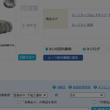
タップタイプねじ Pタイプ
商品タグ
タップネジ 規格
AI解説
表面処理情報
ネジピッ
表面処理
径
「在庫あり」の商品を表示
「代替品