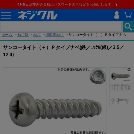
4月9日以前の会員様はパスワードの再設定をお願いします。
現在の位置
ホーム
>
ねじ類
>
ねじ
>
樹脂用ねじ
>
サンコータイト（＋）Ｐタイプナベ
サンコータイト（＋）Ｐタイプナベ(鉄／ﾆｯｹﾙ(銀)／3.5／
12.0)