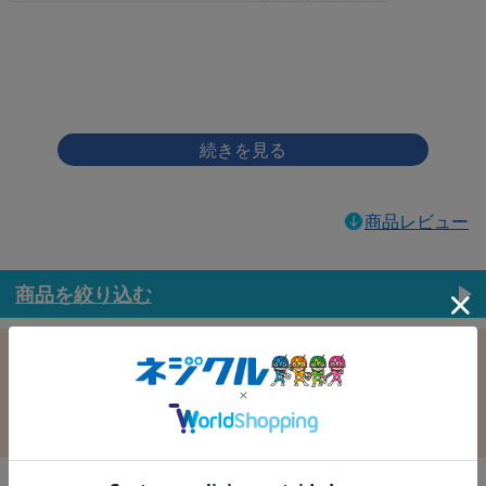
画像をクリックして拡大イメージを表示
商品レビュー
商品を絞り込む
この条件で選択中
すべての条件クリア
材質：鉄
表面処理：ﾆｯｹﾙ(銀)
径：3.5
長さ：12.0
バラ売り：
在庫：
在庫更新日時：2026/08/07 03:00