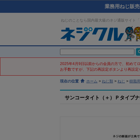
業務用ねじ販売
ねじのことなら国内最大級のネジ通販サイト「
2025年4月9日以前からの会員の方で、初め
お手数ですが、下記の再設定ボタンより再設定
現在の位置
ホーム
>
ねじ類
>
ねじ
>
樹脂
サンコータイト（＋）Ｐタイプナベ(鉄／