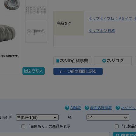
タップタイプねじ Pタイプ
商品タグ
タップネジ 規格
AI解説
表面処理情報
ネジピッ
表面処理
径
「在庫あり」の商品を表示
「代替品