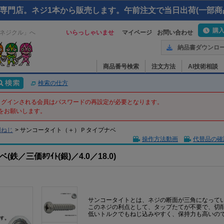
専門店。ネジ1本から販売します。午前注文で当日出荷(一部商
購
ネジクル」へ
いらっしゃいませ
マイページ
お問い合わせ
納品書ダウンロ
商品番号検索
注文方法
AI技術相談
検索の仕方
てログインされる会員はパスワードの再設定が必要となります。
をお願いします。
用ねじ
>
サンコータイト（＋）Ｐタイプナベ
操作方法動画
代替品の確
三価ﾎﾜｲﾄ(銀)／4.0／18.0)
サンコータイトとは、ネジの断面が三角になって
このネジの利点として、タップたてが不要で、切
低いトルクでもねじ込みやすく、保持力も高いの