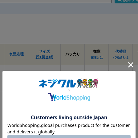
サイズ
在庫
代替品
表面処理
バラ売り
径+長さ(ℓ)
在庫とは
代替品とは
三価ﾎﾜｲﾄ
4 X 18
あり
なし
(銀)