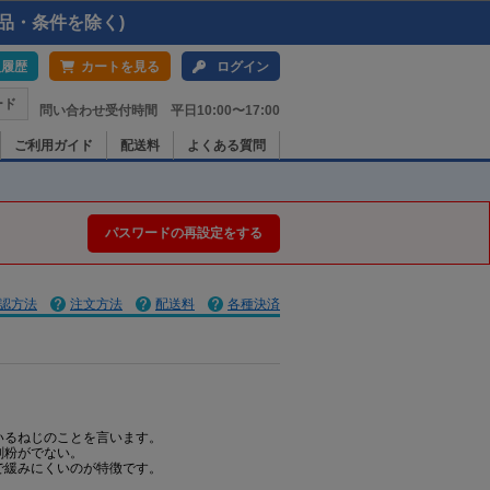
品・条件を除く)
入履歴
カートを見る
ログイン
ード
問い合わせ受付時間 平日10:00〜17:00
ご利用ガイド
配送料
よくある質問
パスワードの再設定をする
認方法
注文方法
配送料
各種決済
いるねじのことを言います。
削粉がでない。
で緩みにくいのが特徴です。