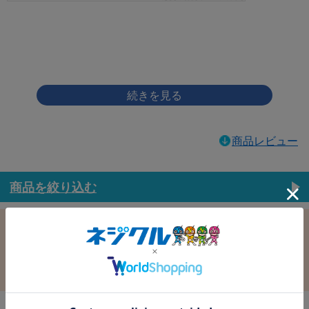
画像をクリックして拡大イメージを表示
商品レビュー
商品を絞り込む
この条件で選択中
すべての条件クリア
材質：鉄
表面処理：黒ﾆｯｹﾙ(黒灰)
径：3.5
長さ：8.0
バラ売り：
在庫：
在庫更新日時：2026/08/06 03:00