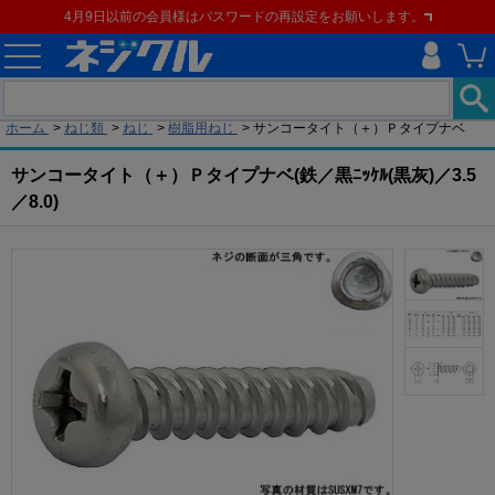
4月9日以前の会員様はパスワードの再設定をお願いします。
現在の位置
ホーム
>
ねじ類
>
ねじ
>
樹脂用ねじ
>
サンコータイト（＋）Ｐタイプナベ
サンコータイト（＋）Ｐタイプナベ(鉄／黒ﾆｯｹﾙ(黒灰)／3.5
／8.0)