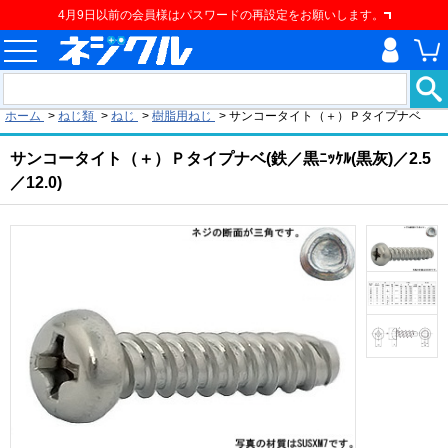
4月9日以前の会員様はパスワードの再設定をお願いします。
現在の位置
ホーム
>
ねじ類
>
ねじ
>
樹脂用ねじ
>
サンコータイト（＋）Ｐタイプナベ
サンコータイト（＋）Ｐタイプナベ(鉄／黒ﾆｯｹﾙ(黒灰)／2.5
／12.0)