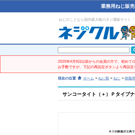
業務用ねじ販売
ねじのことなら国内最大級のネジ通販サイト「
2025年4月9日以前からの会員の方で、初め
お手数ですが、下記の再設定ボタンより再設定
現在の位置
ホーム
>
ねじ類
>
ねじ
>
樹脂
サンコータイト（＋）Ｐタイプナベ(鉄／