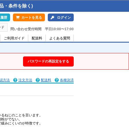
品・条件を除く)
入履歴
カートを見る
ログイン
ード
問い合わせ受付時間 平日10:00〜17:00
ご利用ガイド
配送料
よくある質問
パスワードの再設定をする
認方法
注文方法
配送料
各種決済
いるねじのことを言います。
削粉がでない。
で緩みにくいのが特徴です。