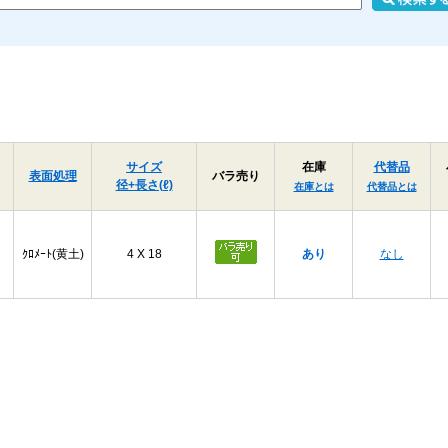
サイズ
在庫
代替品
表面処理
バラ売り
径+長さ(ℓ)
在庫とは
代替品とは
ｸﾛﾒｰﾄ(黄土)
4 X 18
あり
なし