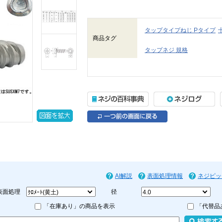
タップタイプねじ Pタイプ
商品タグ
タップネジ 規格
AI解説
表面処理情報
ネジピッ
表面処理
径
「在庫あり」の商品を表示
「代替品