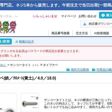
専門店。ネジ1本から販売します。午前注文で当日出荷(一部商
購
ネジクル」へ
いらっしゃいませ
マイページ
お問い合わせ
納品書ダウンロ
商品番号検索
注文方法
AI技術相談
検索の仕方
てログインされる会員はパスワードの再設定が必要となります。
をお願いします。
用ねじ
>
サンコータイト（＋）Ｐタイプナベ
操作方法動画
代替品の確
ｸﾛﾒｰﾄ(黄土)／4.0／18.0)
サンコータイトとは、ネジの断面が三角になって
このネジの利点として、タップたてが不要で、切
低いトルクでもねじ込みやすく、保持力も高いの