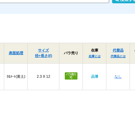
サイズ
在庫
代替品
表面処理
バラ売り
径+長さ(ℓ)
在庫とは
代替品とは
ｸﾛﾒｰﾄ(黄土)
2.3 X 12
品薄
なし