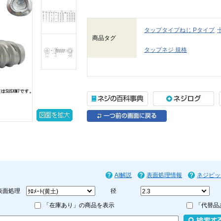
タップタイプねじ Pタイプ
商品タグ
タップネジ 規格
AI解説
表面処理情報
ネジピッ
表面処理
径
「在庫あり」の商品を表示
「代替品