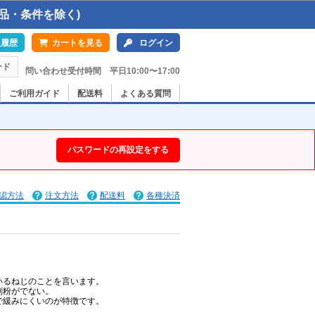
品・条件を除く)
入履歴
カートを見る
ログイン
ード
問い合わせ受付時間 平日10:00〜17:00
ご利用ガイド
配送料
よくある質問
パスワードの再設定をする
認方法
注文方法
配送料
各種決済
いるねじのことを言います。
削粉がでない。
で緩みにくいのが特徴です。