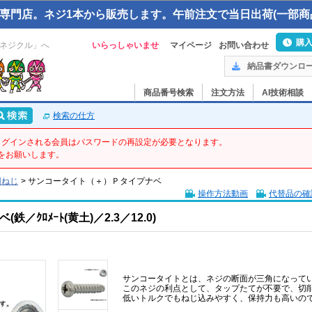
専門店。ネジ1本から販売します。午前注文で当日出荷(一部商
購
ネジクル」へ
いらっしゃいませ
マイページ
お問い合わせ
納品書ダウンロ
商品番号検索
注文方法
AI技術相談
検索の仕方
てログインされる会員はパスワードの再設定が必要となります。
をお願いします。
用ねじ
>
サンコータイト（＋）Ｐタイプナベ
操作方法動画
代替品の確
ｸﾛﾒｰﾄ(黄土)／2.3／12.0)
サンコータイトとは、ネジの断面が三角になって
このネジの利点として、タップたてが不要で、切
低いトルクでもねじ込みやすく、保持力も高いの