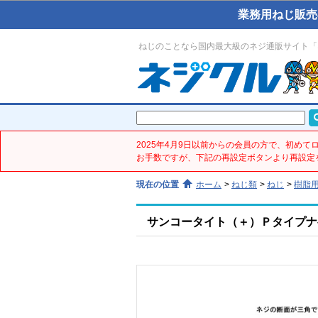
業務用ねじ販売
ねじのことなら国内最大級のネジ通販サイト「
2025年4月9日以前からの会員の方で、初め
お手数ですが、下記の再設定ボタンより再設定
現在の位置
ホーム
>
ねじ類
>
ねじ
>
樹脂
サンコータイト（＋）Ｐタイプナベ(鉄／