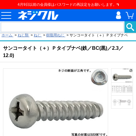
4月9日以前の会員様はパスワードの再設定をお願いします。
現在の位置
ホーム
>
ねじ類
>
ねじ
>
樹脂用ねじ
>
サンコータイト（＋）Ｐタイプナベ
サンコータイト（＋）Ｐタイプナベ(鉄／BC(黒)／2.3／
12.0)