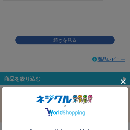
画像をクリックして拡大イメージを表示
商品レビュー
商品を絞り込む
この条件で選択中
すべての条件クリア
材質：鉄
表面処理：ﾕﾆｸﾛ(銀)
径：3.5
長さ：8.0
バラ売り：
在庫：
在庫更新日時：2026/08/06 03:00