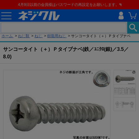
4月9日以前の会員様はパスワードの再設定をお願いします。
現在の位置
ホーム
>
ねじ類
>
ねじ
>
樹脂用ねじ
>
サンコータイト（＋）Ｐタイプナベ
サンコータイト（＋）Ｐタイプナベ(鉄／ﾕﾆｸﾛ(銀)／3.5／
8.0)