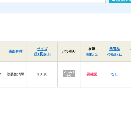
サイズ
在庫
代替品
表面処理
バラ売り
径+長さ(ℓ)
在庫とは
代替品とは
ス
塗装艶消黒
3 X 10
要確認
なし