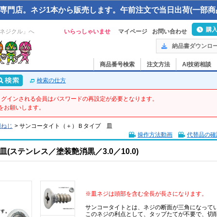
専門店。ネジ1本から販売します。午前注文で当日出荷(一部商
購
ネジクル」へ
いらっしゃいませ
マイページ
お問い合わせ
納品書ダウンロ
商品番号検索
注文方法
AI技術相談
検索の仕方
てログインされる会員はパスワードの再設定が必要となります。
をお願いします。
用ねじ
>
サンコータイト（＋）Ｂタイプ 皿
操作方法動画
代替品の確
ステンレス／塗装艶消黒／3.0／10.0)
※皿ネジは頭部を含む全長が長さになります。
サンコータイトとは、ネジの断面が三角になって
このネジの利点として、タップたてが不要で、切