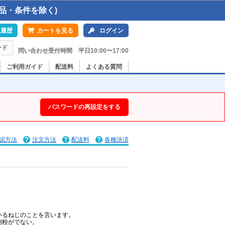
品・条件を除く)
入履歴
カートを見る
ログイン
ード
問い合わせ受付時間 平日10:00〜17:00
ご利用ガイド
配送料
よくある質問
パスワードの再設定をする
認方法
注文方法
配送料
各種決済
いるねじのことを言います。
削粉がでない。