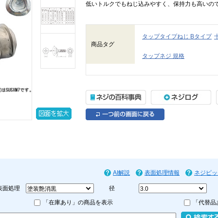
低いトルクでもねじ込みやすく、保持力も高いの
タップタイプねじ Bタイプ
商品タグ
タップネジ 規格
AI解説
表面処理情報
ネジピッ
表面処理
径
「在庫あり」の商品を表示
「代替品