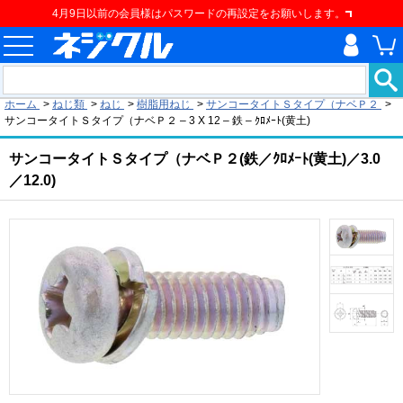
4月9日以前の会員様はパスワードの再設定をお願いします。
現在の位置
ホーム
>
ねじ類
>
ねじ
>
樹脂用ねじ
>
サンコータイトＳタイプ（ナベＰ２
>
サンコータイトＳタイプ（ナベＰ２ – 3 X 12 – 鉄 – ｸﾛﾒｰﾄ(黄土)
サンコータイトＳタイプ（ナベＰ２(鉄／ｸﾛﾒｰﾄ(黄土)／3.0
／12.0)